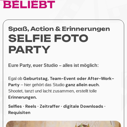
BELIEBT
Spaß, Action & Erinnerungen
SELFIE FOTO
PARTY
Eure Party, euer Studio – alles ist möglich:
Geburtstag, Team-Event oder After-Work-
Egal ob
Party
ganz allein euch
– hier gehört das Studio
.
Shootet, tanzt und lacht zusammen, erstellt tolle
Erinnerungen.
Selfies · Reels · Zeitraffer · digitale Downloads ·
Requisiten