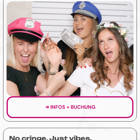
➜ INFOS + BUCHUNG
No cringe. Just vibes.