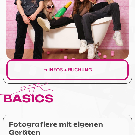
➜ INFOS + BUCHUNG
BASICS
Fotografiere mit eigenen
Geräten