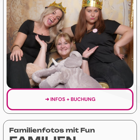
➜ INFOS + BUCHUNG
Familienfotos mit Fun