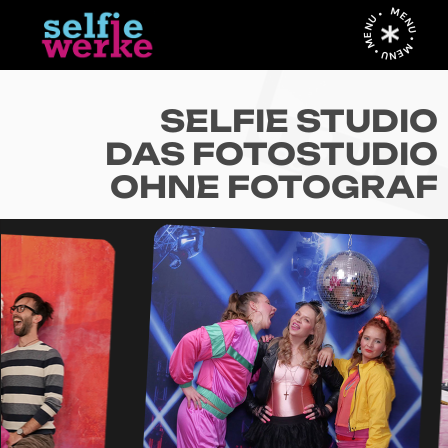
MENU • MENU • MENU •
SELFIE STUDIO
DAS FOTOSTUDIO
OHNE FOTOGRAF