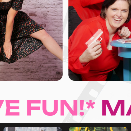
UN!*
MAKE