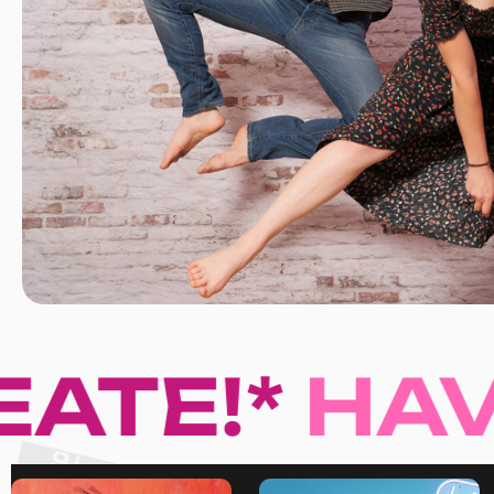
E!*
HAVE F