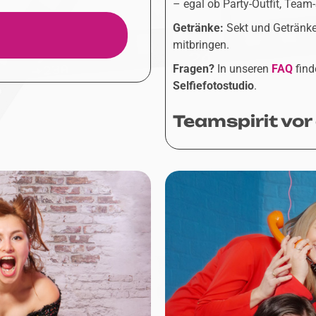
– egal ob Party-Outfit, Team-
Getränke:
Sekt und Getränke
mitbringen.
Fragen?
In unseren
FAQ
find
Selfiefotostudio
.
Teamspirit vor