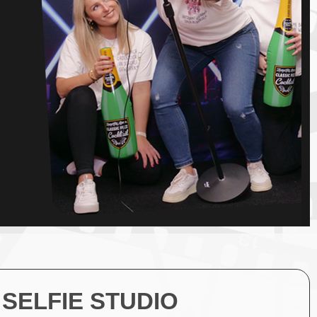
FAMILIEN
FOTOSHOOTING
FREUNDE
FOTOSHOOTING
SELFIE TEAM
EVENT
PAAR SHOOTING
BUSINESS SELFIE
SHOOTING
MIETSTUDIO
AUSWEISFOTO
SELFIE STUDIO