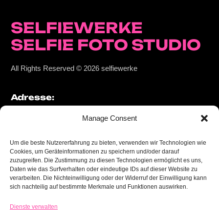
SELFIEWERKE
SELFIE FOTO STUDIO
All Rights Reserved © 2026
selfiewerke
Adresse:
Mechtildisstrasse 7
Manage Consent
50678 Köln
Um die beste Nutzererfahrung zu bieten, verwenden wir Technologien wie
Kontakt:
Cookies, um Geräteinformationen zu speichern und/oder darauf
zuzugreifen. Die Zustimmung zu diesen Technologien ermöglicht es uns,
Daten wie das Surfverhalten oder eindeutige IDs auf dieser Website zu
hallo@selfiewerke.de
verarbeiten. Die Nichteinwilligung oder der Widerruf der Einwilligung kann
tel 0221 2718 3111
sich nachteilig auf bestimmte Merkmale und Funktionen auswirken.
Dienste verwalten