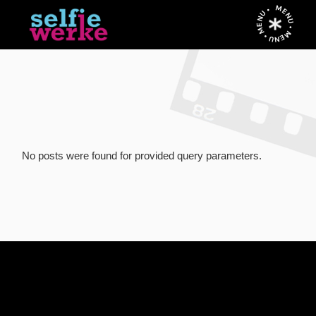
Skip
MENU • MENU • MENU •
to
the
content
No posts were found for provided query parameters.