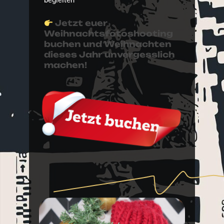
Jetzt euer
Weihnachtsfotoshooting
buchen und Weihnachten
dieses Jahr unvergesslich
machen!